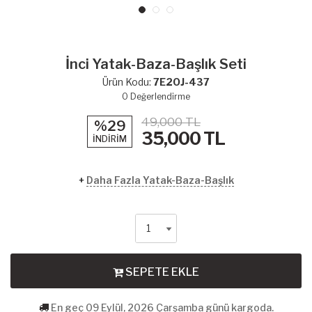
İnci Yatak-Baza-Başlık Seti
Ürün Kodu:
7E2OJ-437
0
Değerlendirme
49,000 TL
%29
35,000
TL
İNDİRİM
+
Daha Fazla Yatak-Baza-Başlık
SEPETE EKLE
En geç 09 Eylül, 2026 Çarşamba günü kargoda.