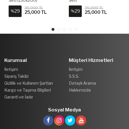
Seti (150x200)
Seti
35,000 TL
35,000 TL
29
29
%
%
25,000 TL
25,000 TL
Kurumsal
Müşteri Hizmetleri
İletişim
İletişim
Sipariş Takibi
S.S.S.
Gizlilik ve Kullanım Şartları
Detaylı Arama
Kargo ve Taşıma Bilgileri
Hakkımızda
Garanti ve İade
Sosyal Medya