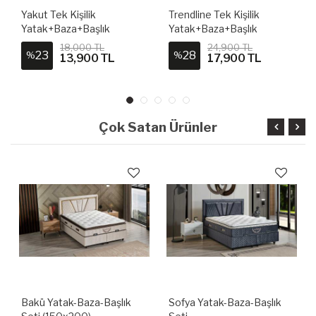
Yakut Tek Kişilik
Trendline Tek Kişilik
Yatak+Baza+Başlık
Yatak+Baza+Başlık
18,000 TL
24,900 TL
23
28
%
%
13,900 TL
17,900 TL
Çok Satan Ürünler
Bakü Yatak-Baza-Başlık
Sofya Yatak-Baza-Başlık